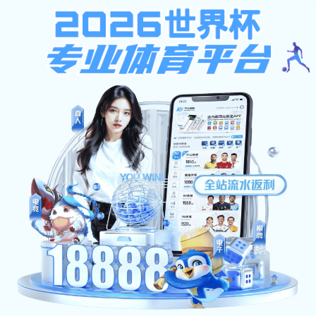
星空体育在线官网入口,星空体育·星空网页版
澳门精华区
首页
返回
网站入口
星空体育在线官网入口,星空体育·星空网页版网站
入口:218期：【风尘满身】绝杀①尾
发表于：2024-04-13 00:33:17
6398493
致富好出路,大胆跟此贴发财猛料！
171期：☆绝杀①尾☆〖
666
〗开兔28准
172期：☆绝杀①尾☆〖
555
〗开猪44准
173期：☆绝杀①尾☆〖
999
〗开蛇26准
174期：☆绝杀①尾☆〖
333
〗开虎41准
175期：☆绝杀①尾☆〖
222
〗开蛇26准
176期：☆绝杀①尾☆〖
888
〗开鸡10准
177期：☆绝杀①尾☆〖
444
〗开蛇14错