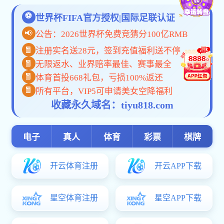
212期:（双波中特）{
蓝
波
红
波
}开:牛06错
213期:（双波中特）{
蓝
波
红
波
}开:猴35对
214期:（双波中特）{
红
波
绿
波
}开:兔04对
215期:（双波中特）{
蓝
波
绿
波
}开:蛇14对
216期:（双波中特）{
绿
波
红
波
}开:马37错
217期:（双波中特）{
绿
波
红
波
}开:蛇26错
218期:（双波中特）{
绿
波
红
波
}开:0000对
出处：
2023澳门正版资料
出处：
www.670288.com
欢迎向您的朋友推荐本站或本资料，一起交流！
下篇：218期：【寥若星辰】特码３行
上篇：218期：【白衫学长】绝杀一肖
返回首页